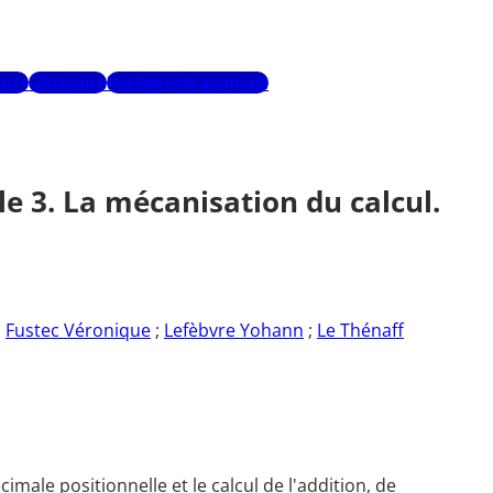
urs
Glossaire
Recherche avancée
le 3. La mécanisation du calcul.
;
Fustec Véronique
;
Lefèbvre Yohann
;
Le Thénaff
male positionnelle et le calcul de l'addition, de