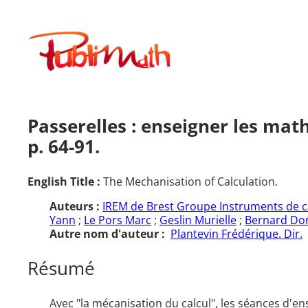
Aller
au
Publimath
contenu
Passerelles : enseigner les mat
p. 64-91.
English Title :
The Mechanisation of Calculation.
Auteurs :
IREM de Brest Groupe Instruments de cal
Yann
;
Le Pors Marc
;
Geslin Murielle
;
Bernard Do
Autre nom d'auteur :
Plantevin Frédérique. Dir.
Résumé
Avec "la mécanisation du calcul", les séances d'en