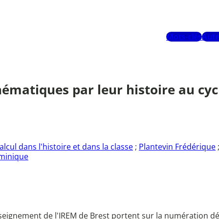
Mots-clés
Aute
hématiques par leur histoire au cyc
cul dans l'histoire et dans la classe
;
Plantevin Frédérique
minique
seignement de l'IREM de Brest portent sur la numération déci