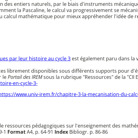
ision des entiers naturels, par le biais d'instruments mécani
mment la Pascaline, le calcul va progressivement se mécanis
 calcul mathématique pour mieux appréhender l'idée de révo
es par leur histoire au cycle 3
est également paru dans la 
librement disponibles sous différents supports pour d'év
r le
Portail des IREM
sous la rubrique "Ressources" de la "CII E
oire-en-cycle-3-
https://www.univ-irem.fr/chapitre-3-la-mecanisation-du-calc
n de ressources pédagogiques sur l'enseignement des mathéma
9-1
Format
A4, p. 64-91
Index
Bibliogr. p. 86-86