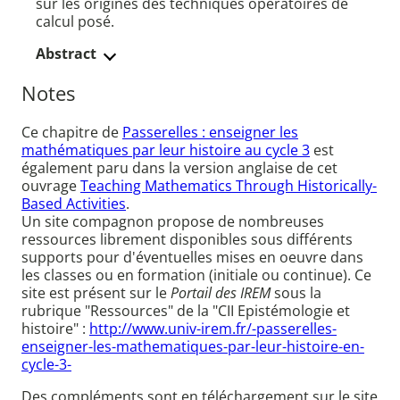
sur les origines des techniques opératoires de
calcul posé.
Abstract
Notes
Ce chapitre de
Passerelles : enseigner les
mathématiques par leur histoire au cycle 3
est
également paru dans la version anglaise de cet
ouvrage
Teaching Mathematics Through Historically-
Based Activities
.
Un site compagnon propose de nombreuses
ressources librement disponibles sous différents
supports pour d'éventuelles mises en oeuvre dans
les classes ou en formation (initiale ou continue). Ce
site est présent sur le
Portail des IREM
sous la
rubrique "Ressources" de la "CII Epistémologie et
histoire" :
http://www.univ-irem.fr/-passerelles-
enseigner-les-mathematiques-par-leur-histoire-en-
cycle-3-
Des compléments sont en téléchargement sur le site