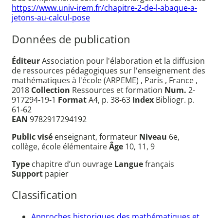
https://www.univ-irem.fr/chapitre-2-de-l-abaque-a-
jetons-au-calcul-pose
Données de publication
Éditeur
Association pour l'élaboration et la diffusion
de ressources pédagogiques sur l'enseignement des
mathématiques à l'école (ARPEME) , Paris , France ,
2018
Collection
Ressources et formation
Num.
2-
917294-19-1
Format
A4, p. 38-63
Index
Bibliogr. p.
61-62
EAN
9782917294192
Public visé
enseignant, formateur
Niveau
6e,
collège, école élémentaire
Âge
10, 11, 9
Type
chapitre d’un ouvrage
Langue
français
Support
papier
Classification
Approches historiques des mathématiques et