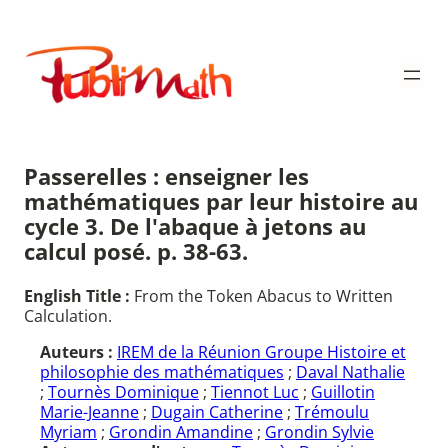
Aller
au
Publimath
contenu
Passerelles : enseigner les
mathématiques par leur histoire au
cycle 3. De l'abaque à jetons au
calcul posé. p. 38-63.
English Title :
From the Token Abacus to Written
Calculation.
Auteurs :
IREM de la Réunion Groupe Histoire et
philosophie des mathématiques
;
Daval Nathalie
;
Tournès Dominique
;
Tiennot Luc
;
Guillotin
Marie-Jeanne
;
Dugain Catherine
;
Trémoulu
Myriam
;
Grondin Amandine
;
Grondin Sylvie