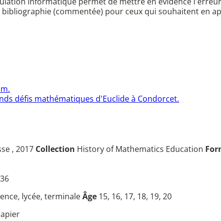
mulation informatique permet de mettre en évidence l'erreu
ne bibliographie (commentée) pour ceux qui souhaitent en app
om.
nds défis mathématiques d'Euclide à Condorcet.
sse , 2017
Collection
History of Mathematics Education
For
36
icence, lycée, terminale
Âge
15, 16, 17, 18, 19, 20
apier