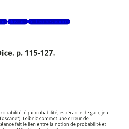
urs
Glossaire
Recherche avancée
ce. p. 115-127.
obabilité, équiprobabilité, espérance de gain, jeu
de Toscane"). Leibniz commet une erreur de
ance fait le lien entre la notion de probabilité et