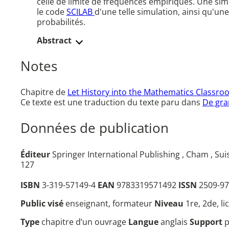
celle de limite de fréquences empiriques. Une si
le code
SCILAB
d'une telle simulation, ainsi qu'u
probabilités.
Abstract
Notes
Chapitre de
Let History into the Mathematics Classro
Ce texte est une traduction du texte paru dans
De gra
Données de publication
Éditeur
Springer International Publishing , Cham , Sui
127
ISBN
3-319-57149-4
EAN
9783319571492
ISSN
2509-97
Public visé
enseignant, formateur
Niveau
1re, 2de, l
Type
chapitre d’un ouvrage
Langue
anglais
Support
p