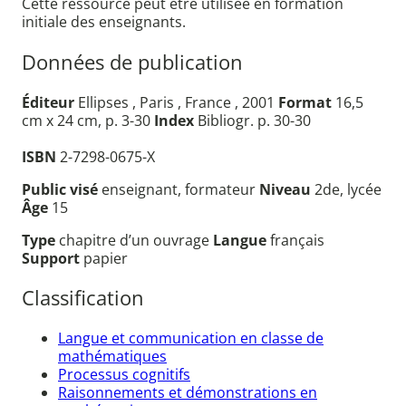
Cette ressource peut être utilisée en formation
initiale des enseignants.
Données de publication
Éditeur
Ellipses , Paris , France , 2001
Format
16,5
cm x 24 cm, p. 3-30
Index
Bibliogr. p. 30-30
ISBN
2-7298-0675-X
Public visé
enseignant, formateur
Niveau
2de, lycée
Âge
15
Type
chapitre d’un ouvrage
Langue
français
Support
papier
Classification
Langue et communication en classe de
mathématiques
Processus cognitifs
Raisonnements et démonstrations en