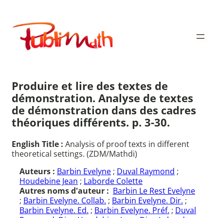
Aller
au
Publimath
contenu
Produire et lire des textes de
démonstration. Analyse de textes
de démonstration dans des cadres
théoriques différents. p. 3-30.
English Title :
Analysis of proof texts in different
theoretical settings. (ZDM/Mathdi)
Auteurs :
Barbin Evelyne
;
Duval Raymond
;
Houdebine Jean
;
Laborde Colette
Autres noms d'auteur :
Barbin Le Rest Evelyne
;
Barbin Evelyne. Collab.
;
Barbin Evelyne. Dir.
;
Barbin Evelyne. Ed.
;
Barbin Evelyne. Préf.
;
Duval