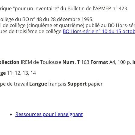
rique "pour un inventaire" du Bulletin de l'APMEP n° 423.
ollège du BO n° 48 du 28 décembre 1995.
de collège (cinquième et quatrième) publié au BO Hors-série
es de troisième de collège
BO Hors-série n° 10 du 15 octo
ollection
IREM de Toulouse
Num.
T 163
Format
A4, 100 p.
I
Âge
11, 12, 13, 14
pe de travail
Langue
français
Support
papier
Ressources pour l'enseignant