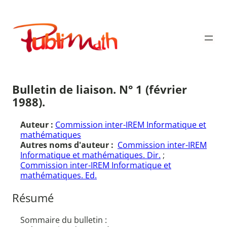
Aller
au
Publimath
contenu
Bulletin de liaison. N° 1 (février
1988).
Auteur :
Commission inter-IREM Informatique et
mathématiques
Autres noms d'auteur :
Commission inter-IREM
Informatique et mathématiques. Dir.
;
Commission inter-IREM Informatique et
mathématiques. Ed.
Résumé
Sommaire du bulletin :