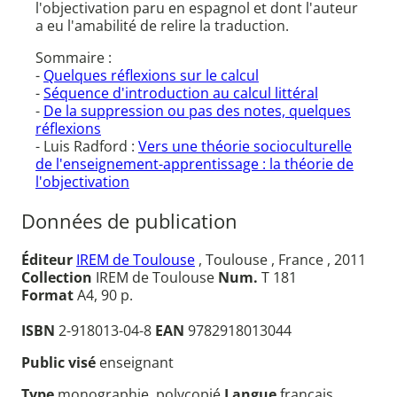
l'objectivation paru en espagnol et dont l'auteur
a eu l'amabilité de relire la traduction.
Sommaire :
-
Quelques réflexions sur le calcul
-
Séquence d'introduction au calcul littéral
-
De la suppression ou pas des notes, quelques
réflexions
- Luis Radford :
Vers une théorie socioculturelle
de l'enseignement-apprentissage : la théorie de
l'objectivation
Données de publication
Éditeur
IREM de Toulouse
, Toulouse , France , 2011
Collection
IREM de Toulouse
Num.
T 181
Format
A4, 90 p.
ISBN
2-918013-04-8
EAN
9782918013044
Public visé
enseignant
Type
monographie, polycopié
Langue
français