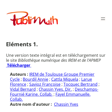
Aller
au
Publimath
contenu
Eléments 1.
Une version texte intégral est en téléchargement sur
le site
Bibliothèque numérique des IREM et de l'APMEP
Télécharger
Auteurs :
IREM de Toulouse Groupe Premier
Cycle
;
Bourdil Annie
;
Cattla Miquela
;
Larue
Florence
;
Savioz Françoise
;
Tocquec Bertrand
;
Vidal Bernard
;
Chassin Yves. Dir.
;
Deschamps-
Fournié Karine. Collab.
;
Fayel Emmanuelle.
Collab.
Autre nom d'auteur :
Chassin Yves