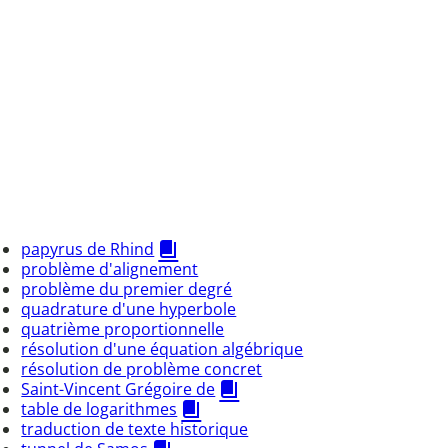
papyrus de Rhind
problème d'alignement
problème du premier degré
quadrature d'une hyperbole
quatrième proportionnelle
résolution d'une équation algébrique
résolution de problème concret
Saint-Vincent Grégoire de
table de logarithmes
traduction de texte historique