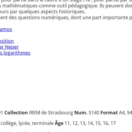
 des mathématiques comme outil pédagogique. Ils peuvent don
ours par quelques aspects historiques.
ment des questions numériques, dont une part importante po
Samos
sition
par Neper
es logarithmes
91
Collection
IREM de Strasbourg
Num.
S140
Format
A4, 94
, collège, lycée, terminale
Âge
11, 12, 13, 14, 15, 16, 17