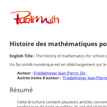
Aller
au
Publimath
contenu
Histoire des mathématiques pou
English Title :
The history of mathematics for school 
Un fac-similé numérique est en téléchargement sur le
Auteur :
Friedelmeyer Jean-Pierre. Dir.
Autres noms d'auteur :
Friedelmeyer Jean-Pierr
Résumé
Cette brochure contient plusieurs articles concern
professeurs de lycée et collège. Ils ont été réal