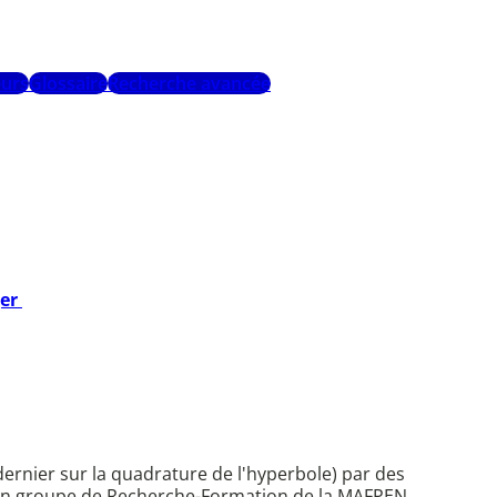
urs
Glossaire
Recherche avancée
ger
dernier sur la quadrature de l'hyperbole) par des
par un groupe de Recherche-Formation de la MAFPEN,