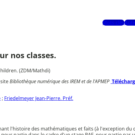
Mots-clés
Aute
r nos classes.
children. (ZDM/Mathdi)
 site
Bibliothèque numérique des IREM et de l'APMEP
Téléchar
e
;
Friedelmeyer Jean-Pierre. Préf.
ant l'histoire des mathématiques et faits (à l'exception du 
isés pour partie dans le cadre d'un stage PAF, pour partie 