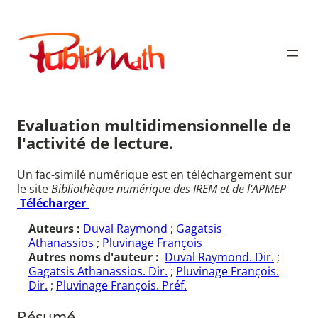
Aller
au
Publimath
contenu
Evaluation multidimensionnelle de
l'activité de lecture.
Un fac-similé numérique est en téléchargement sur
le site
Bibliothèque numérique des IREM et de l'APMEP
Télécharger
Auteurs :
Duval Raymond
;
Gagatsis
Athanassios
;
Pluvinage François
Autres noms d'auteur :
Duval Raymond. Dir.
;
Gagatsis Athanassios. Dir.
;
Pluvinage François.
Dir.
;
Pluvinage François. Préf.
Résumé