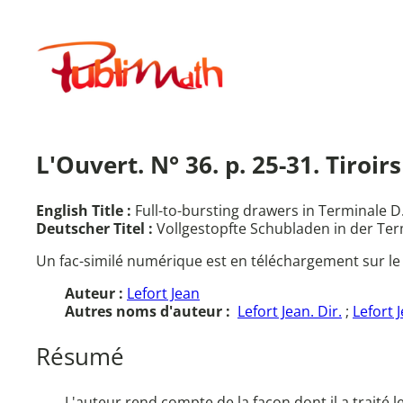
Aller
au
Publimath
contenu
L'Ouvert. N° 36. p. 25-31. Tiroi
English Title :
Full-to-bursting drawers in Terminale 
Deutscher Titel :
Vollgestopfte Schubladen in der Te
Un fac-similé numérique est en téléchargement sur le
Auteur :
Lefort Jean
Autres noms d'auteur :
Lefort Jean. Dir.
;
Lefort 
Résumé
L'auteur rend compte de la façon dont il a traité