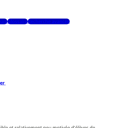
urs
Glossaire
Recherche avancée
ger
ible et relativement peu motivée d'élèves de