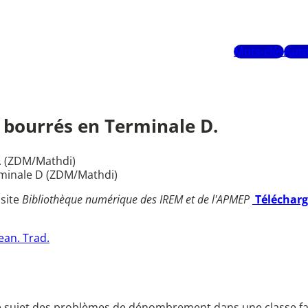
Mots-clés
Aute
rs bourrés en Terminale D.
D. (ZDM/Mathdi)
rminale D (ZDM/Mathdi)
 site
Bibliothèque numérique des IREM et de l'APMEP
Téléchar
Jean. Trad.
 le sujet des problèmes de dénombrement dans une classe fa