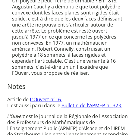
Un polyèdre peut-il être déformable ? En 1813,
Augustin Cauchy a démontré que tout polyèdre
convexe dont les faces planes sont rigides était
solide, c'est-à-dire que les deux faces définissant
une arête ne pouvaient s'articuler autour de
cette arrête. Le problème est resté ouvert
jusqu'à 1977 en ce qui concerne les polyèdres
non convexes. En 1977, un mathématicien
américain, Robert Connelly, construisait un
polyèdre à 18 sommets, à faces rigides et
cependant articulable. C'est une variante à 16
sommets, c'est-à-dire un un flexaèdre que
l'Ouvert vous propose de réaliser.
Notes
Article de
L'Ouvert n°16.
Il est aussi paru dans le
Bulletin de l'APMEP n° 323.
L'Ouvert
est le journal de la Régionale de l'Association
des Professeurs de Mathématiques de
l'Enseignement Public (APMEP) d'Alsace et de l'IREM
de Strasbourg. Lien entre l'enseignement secondaire