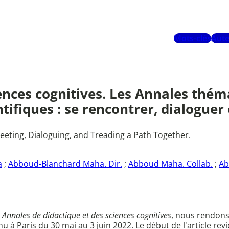
Mots-clés
Aute
nces cognitives. Les Annales thémat
entifiques : se rencontrer, dialogue
 Meeting, Dialoguing, and Treading a Path Together.
a
;
Abboud-Blanchard Maha. Dir.
;
Abboud Maha. Collab.
;
Ab
s
Annales de didactique et des sciences cognitives
, nous rendons
 à Paris du 30 mai au 3 juin 2022. Le début de l'article rev