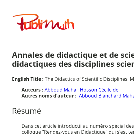
Aller
au
Publimath
contenu
Annales de didactique et de scie
didactiques des disciplines sci
English Title :
The Didactics of Scientific Disciplines:
Auteurs :
Abboud Maha
;
Hosson Cécile de
Autres noms d'auteur :
Abboud-Blanchard Mah
Résumé
Dans cet article introductif au numéro spécial de
colloque "Rendez-vous en Didactique" qui s’est tenu