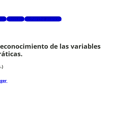
urs
Glossaire
Recherche avancée
 Reconocimiento de las variables
ráticas.
.)
rger