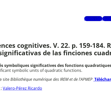
Mots-clés
Aute
nces cognitives. V. 22. p. 159-184.
ignificativas de las finciones cuad
és symboliques significatives des fonctions quadratiques
ificant symbolic units of quadratic functions.
e site
Bibliothèque numérique des IREM et de l'APMEP
Télécha
;
Valero-Pérez Ricardo