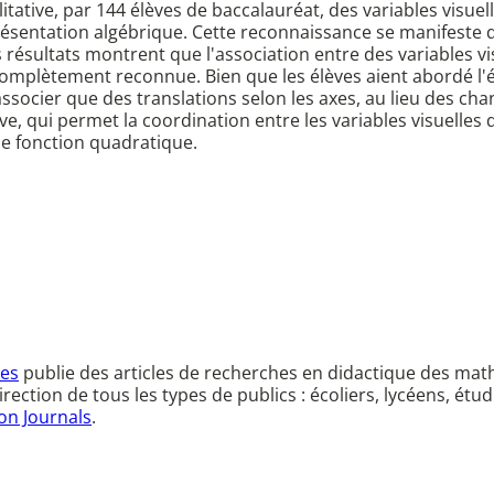
itative, par 144 élèves de baccalauréat, des variables visue
résentation algébrique. Cette reconnaissance se manifest
es résultats montrent que l'association entre des variables v
complètement reconnue. Bien que les élèves aient abordé l'é
ssocier que des translations selon les axes, au lieu des cha
e, qui permet la coordination entre les variables visuelles 
e fonction quadratique.
ves
publie des articles de recherches en didactique des mat
ction de tous les types de publics : écoliers, lycéens, étu
on Journals
.