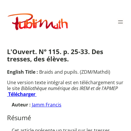
Aller
au
Publimath
contenu
L'Ouvert. N° 115. p. 25-33. Des
tresses, des élèves.
English Title :
Braids and pupils. (ZDM/Mathdi)
Une version texte intégral est en téléchargement sur
le site
Bibliothèque numérique des IREM et de l'APMEP
Télécharger
Auteur :
Jamm Francis
Résumé
Cet article présente un travail sur les tresses,