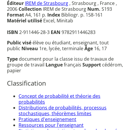
Éditeur
IREM de Strasbourg
, Strasbourg , France ,
2006
Collection
IREM de Strasbourg
Num.
S193
Format
A4, 161 p.
Index
Bibliogr. p. 158-161
Matériel utilisé
Excel, Minitab
ISBN
2-911446-28-3
EAN
9782911446283
Public visé
élève ou étudiant, enseignant, tout
public
Niveau
1re, lycée, terminale
Âge
16, 17
Type
document pour la classe issu de travaux de
groupe de travail
Langue
français
Support
cédérom,
papier
Classification
Concept de probabilité et théorie des
probabilités
Distributions de probabilités, processus
stochastiques, théorèmes limites
Pratiques d'enseignement
Ressources pour l'enseignant