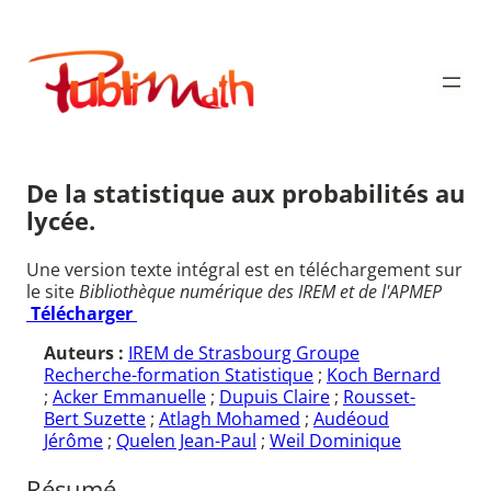
Aller
au
Publimath
contenu
De la statistique aux probabilités au
lycée.
Une version texte intégral est en téléchargement sur
le site
Bibliothèque numérique des IREM et de l'APMEP
Télécharger
Auteurs :
IREM de Strasbourg Groupe
Recherche-formation Statistique
;
Koch Bernard
;
Acker Emmanuelle
;
Dupuis Claire
;
Rousset-
Bert Suzette
;
Atlagh Mohamed
;
Audéoud
Jérôme
;
Quelen Jean-Paul
;
Weil Dominique
Résumé