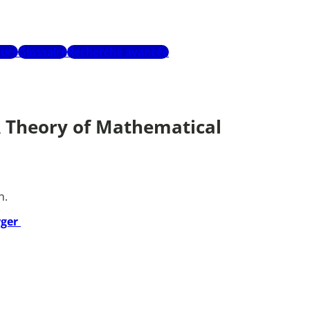
urs
Glossaire
Recherche avancée
. A Theory of Mathematical
n.
rger