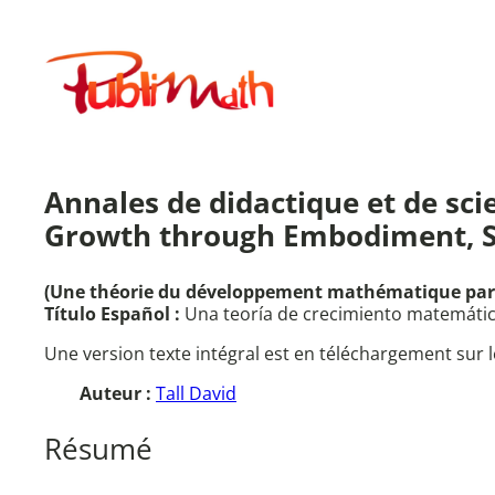
Aller
au
Publimath
contenu
Annales de didactique et de sci
Growth through Embodiment, S
(Une théorie du développement mathématique par l
Título Español :
Una teoría de crecimiento matemático 
Une version texte intégral est en téléchargement sur l
Auteur :
Tall David
Résumé