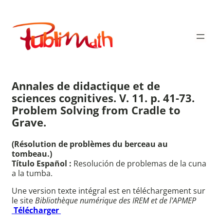
Aller
au
Publimath
contenu
Annales de didactique et de
sciences cognitives. V. 11. p. 41-73.
Problem Solving from Cradle to
Grave.
(Résolution de problèmes du berceau au
tombeau.)
Título Español :
Resolución de problemas de la cuna
a la tumba.
Une version texte intégral est en téléchargement sur
le site
Bibliothèque numérique des IREM et de l'APMEP
Télécharger