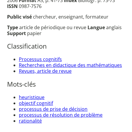
2006
Format
A5, p. 41-73
Index
Bibliogr. p. 73-73
ISSN
0987-7576
Public visé
chercheur, enseignant, formateur
Type
article de périodique ou revue
Langue
anglais
Support
papier
Classification
Processus cognitifs
Recherches en didactique des mathématiques
Revues, article de revue
Mots-clés
heuristique
objectif cognitif
processus de prise de décision
processus de résolution de problème
rationalité