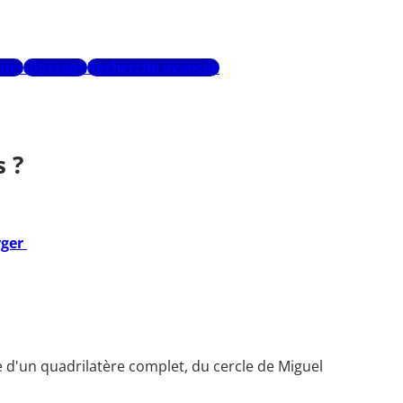
urs
Glossaire
Recherche avancée
s ?
rger
e d'un quadrilatère complet, du cercle de Miguel