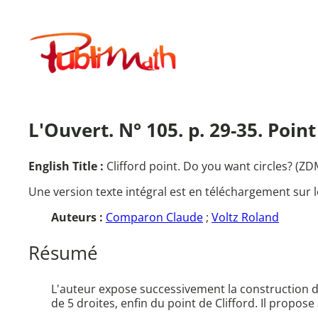
Aller
au
Publimath
contenu
L'Ouvert. N° 105. p. 29-35. Point
English Title :
Clifford point. Do you want circles? (Z
Une version texte intégral est en téléchargement sur l
Auteurs :
Comparon Claude
;
Voltz Roland
Résumé
L'auteur expose successivement la construction de
de 5 droites, enfin du point de Clifford. Il propo