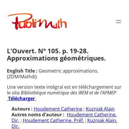
Aller
au
Publimath
contenu
L'Ouvert. N° 105. p. 19-28.
Approximations géométriques.
English Title :
Geometric approximations.
(ZDM/Mathdi)
Une version texte intégral est en téléchargement sur
le site
Bibliothèque numérique des IREM et de l'APMEP
Télécharger
Auteurs :
Houdement Catherine
;
Kuzniak Alain
Autres noms d'auteur :
Houdement Catherine.
Dir.
;
Houdement Catherine. Préf.
;
Kuzniak Alain.
Dir.