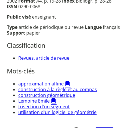
2002
Format
A4, p. 19-28
Index
Bibliogr. p. 28-28
ISSN
0290-0068
Public visé
enseignant
Type
article de périodique ou revue
Langue
français
Support
papier
Classification
Revues, article de revue
Mots-clés
approximation affine
construction à la règle et au compas
construction géométrique
Lemoine Emile
trisection d'un segment
utilisation d'un logiciel de géométrie