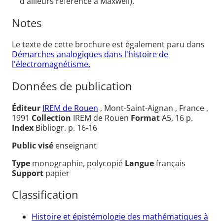
d'ailleurs référence à Maxwell).
Notes
Le texte de cette brochure est également paru dans
Démarches analogiques dans l'histoire de
l'électromagnétisme.
Données de publication
Éditeur
IREM de Rouen
, Mont-Saint-Aignan , France ,
1991
Collection
IREM de Rouen
Format
A5, 16 p.
Index
Bibliogr. p. 16-16
Public visé
enseignant
Type
monographie, polycopié
Langue
français
Support
papier
Classification
Histoire et épistémologie des mathématiques à