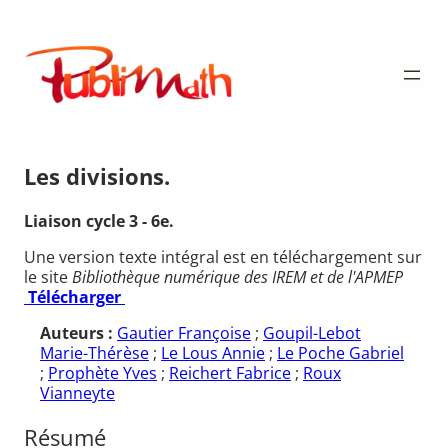
Aller
au
Publimath
contenu
Les divisions.
Liaison cycle 3 - 6e.
Une version texte intégral est en téléchargement sur
le site
Bibliothèque numérique des IREM et de l'APMEP
Télécharger
Auteurs :
Gautier Françoise
;
Goupil-Lebot
Marie-Thérèse
;
Le Lous Annie
;
Le Poche Gabriel
;
Prophète Yves
;
Reichert Fabrice
;
Roux
Vianneyte
Résumé