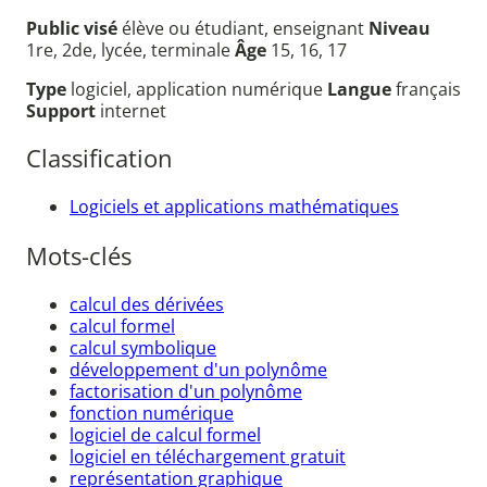
Public visé
élève ou étudiant, enseignant
Niveau
1re, 2de, lycée, terminale
Âge
15, 16, 17
Type
logiciel, application numérique
Langue
français
Support
internet
Classification
Logiciels et applications mathématiques
Mots-clés
calcul des dérivées
calcul formel
calcul symbolique
développement d'un polynôme
factorisation d'un polynôme
fonction numérique
logiciel de calcul formel
logiciel en téléchargement gratuit
représentation graphique