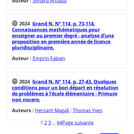
Auteur :
Simard Arnaud
2024
Grand N. N° 114. p. 73-114.
Connaissances mathématiques pour
enseigner au premier degré - analyse d’une
proposition en première année de licence
pluridisciplinaire.
Auteur :
Emprin Fabien
2024
Grand N. N° 114. p. 27-43. Quelques
conditions pour un bon départ en résolution
de problèmes à l’école élémentaire - Primum
non nocere.
Auteurs :
Hersant Magali
;
Thomas Yves
1
2
3
…
64
Page suivante