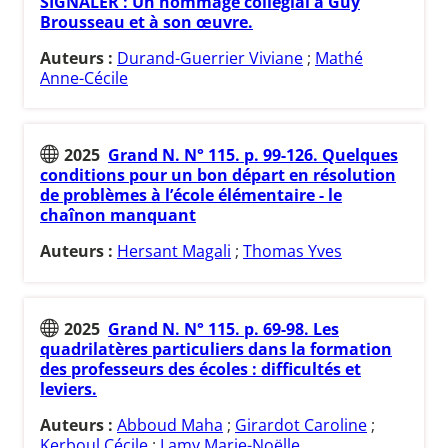
SIGNALER : Un hommage collégial à Guy
Brousseau et à son œuvre.
Auteurs :
Durand-Guerrier Viviane
;
Mathé
Anne-Cécile
2025
Grand N. N° 115. p. 99-126. Quelques
conditions pour un bon départ en résolution
de problèmes à l’école élémentaire - le
chaînon manquant
Auteurs :
Hersant Magali
;
Thomas Yves
2025
Grand N. N° 115. p. 69-98. Les
quadrilatères particuliers dans la formation
des professeurs des écoles : difficultés et
leviers.
Auteurs :
Abboud Maha
;
Girardot Caroline
;
Kerboul Cécile
;
Lamy Marie-Noëlle