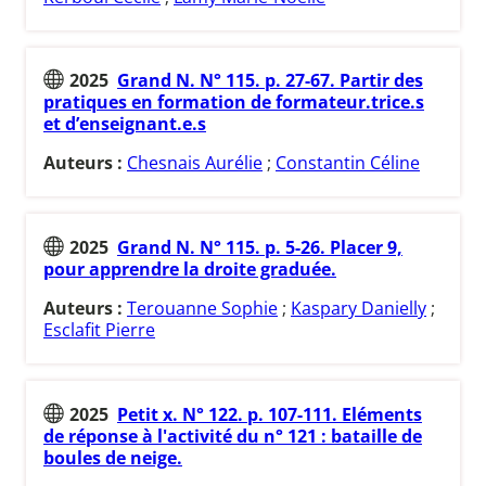
2025
Grand N. N° 115. p. 27-67. Partir des
pratiques en formation de formateur.trice.s
et d’enseignant.e.s
Auteurs :
Chesnais Aurélie
;
Constantin Céline
2025
Grand N. N° 115. p. 5-26. Placer 9,
pour apprendre la droite graduée.
Auteurs :
Terouanne Sophie
;
Kaspary Danielly
;
Esclafit Pierre
2025
Petit x. N° 122. p. 107-111. Eléments
de réponse à l'activité du n° 121 : bataille de
boules de neige.