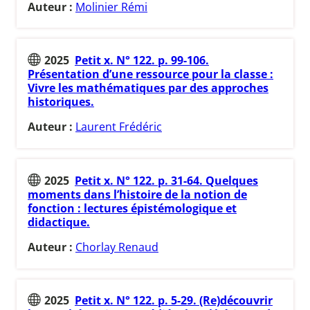
Auteur :
Molinier Rémi
2025
Petit x. N° 122. p. 99-106.
Présentation d’une ressource pour la classe :
Vivre les mathématiques par des approches
historiques.
Auteur :
Laurent Frédéric
2025
Petit x. N° 122. p. 31-64. Quelques
moments dans l’histoire de la notion de
fonction : lectures épistémologique et
didactique.
Auteur :
Chorlay Renaud
2025
Petit x. N° 122. p. 5-29. (Re)découvrir