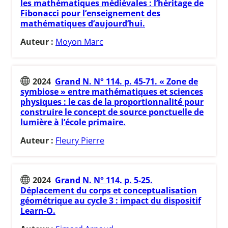
les mathématiques médiévales : l’héritage de
Fibonacci pour l’enseignement des
mathématiques d’aujourd’hui.
Auteur :
Moyon Marc
2024
Grand N. N° 114. p. 45-71. « Zone de
symbiose » entre mathématiques et sciences
physiques : le cas de la proportionnalité pour
construire le concept de source ponctuelle de
lumière à l’école primaire.
Auteur :
Fleury Pierre
2024
Grand N. N° 114. p. 5-25.
Déplacement du corps et conceptualisation
géométrique au cycle 3 : impact du dispositif
Learn-O.