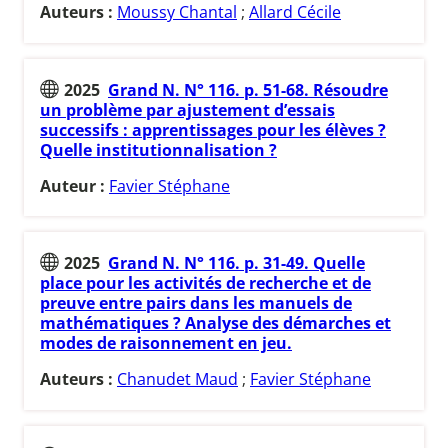
Auteurs :
Moussy Chantal
;
Allard Cécile
2025
Grand N. N° 116. p. 51-68. Résoudre
un problème par ajustement d’essais
successifs : apprentissages pour les élèves ?
Quelle institutionnalisation ?
Auteur :
Favier Stéphane
2025
Grand N. N° 116. p. 31-49. Quelle
place pour les activités de recherche et de
preuve entre pairs dans les manuels de
mathématiques ? Analyse des démarches et
modes de raisonnement en jeu.
Auteurs :
Chanudet Maud
;
Favier Stéphane