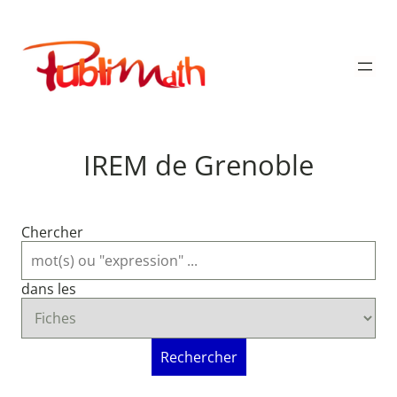
Aller
au
Publimath
contenu
IREM de Grenoble
Chercher
dans les
Rechercher