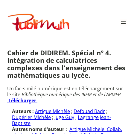
Aller
au
Publimath
contenu
Cahier de DIDIREM. Spécial n° 4.
Intégration de calculatrices
complexes dans l'enseignement des
mathématiques au lycée.
Un fac-similé numérique est en téléchargement sur
le site
Bibliothèque numérique des IREM et de l'APMEP
Télécharger
Auteurs :
Artigue Michèle
;
Defouad Badr
;
Dupérier Michèle
;
Juge Guy
;
Lagrange Jean-
Baptiste
Autres noms d'auteur :
Artigue Michèle. Collab.