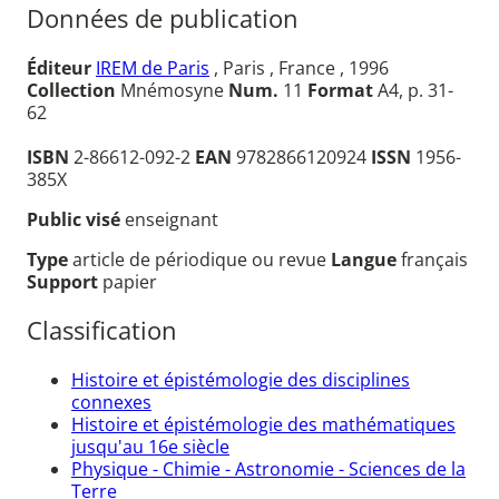
Données de publication
Éditeur
IREM de Paris
, Paris , France , 1996
Collection
Mnémosyne
Num.
11
Format
A4, p. 31-
62
ISBN
2-86612-092-2
EAN
9782866120924
ISSN
1956-
385X
Public visé
enseignant
Type
article de périodique ou revue
Langue
français
Support
papier
Classification
Histoire et épistémologie des disciplines
connexes
Histoire et épistémologie des mathématiques
jusqu'au 16e siècle
Physique - Chimie - Astronomie - Sciences de la
Terre