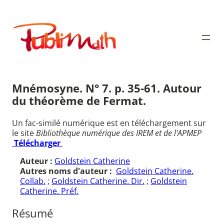
Aller
au
Publimath
contenu
Mnémosyne. N° 7. p. 35-61. Autour
du théorème de Fermat.
Un fac-similé numérique est en téléchargement sur
le site
Bibliothèque numérique des IREM et de l'APMEP
Télécharger
Auteur :
Goldstein Catherine
Autres noms d'auteur :
Goldstein Catherine.
Collab.
;
Goldstein Catherine. Dir.
;
Goldstein
Catherine. Préf.
Résumé