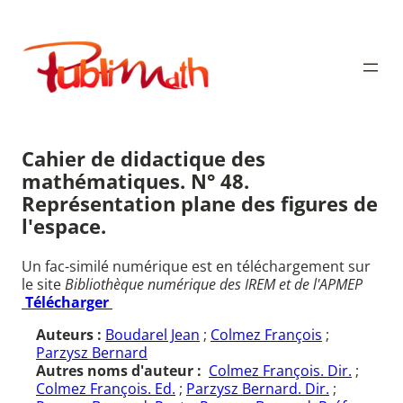
Aller
au
Publimath
contenu
Cahier de didactique des
mathématiques. N° 48.
Représentation plane des figures de
l'espace.
Un fac-similé numérique est en téléchargement sur
le site
Bibliothèque numérique des IREM et de l'APMEP
Télécharger
Auteurs :
Boudarel Jean
;
Colmez François
;
Parzysz Bernard
Autres noms d'auteur :
Colmez François. Dir.
;
Colmez François. Ed.
;
Parzysz Bernard. Dir.
;