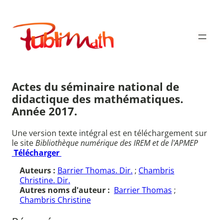
Aller
au
Publimath
contenu
Actes du séminaire national de
didactique des mathématiques.
Année 2017.
Une version texte intégral est en téléchargement sur
le site
Bibliothèque numérique des IREM et de l'APMEP
Télécharger
Auteurs :
Barrier Thomas. Dir.
;
Chambris
Christine. Dir.
Autres noms d'auteur :
Barrier Thomas
;
Chambris Christine