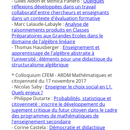
- Gilles Aldon et Monica Panero :
Quelques
réflexions développées dans un travail
collaboratif entre chercheurs et enseignants
dans un contexte d'évaluation formative
- Marc Lalaude-Labayle :
Analyse de
raisonnements produits en Classes
Préparatoires aux Grandes Ecoles dans le
domaine de l'algèbre linéaire
- Thomas Hausberger :
Enseignement et
apprentissage de l'algèbre abstraite à
l'université : éléments pour une didactique du
structuralisme algébrique
* Colloquium CFEM - ARDM Mathématiques et
citoyenneté du 17 novembre 2017
- Nicolas Saby :
Enseigner le choix social en L1.
Quels enjeux ?
- Philippe Dutarte :
Probabilités, statistique et
citoyenneté : inscrire le développement du
jugement critique du futur citoyen dans le cadre
des programmes de mathématiques de
l'enseignement secondaire
- Corine Castela :
Démocratie et didactique