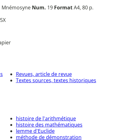
n
Mnémosyne
Num.
19
Format
A4, 80 p.
5X
apier
es
Revues, article de revue
Textes sources, textes historiques
histoire de l'arithmétique
histoire des mathématiques
lemme d'Euclide
méthode de démonstration