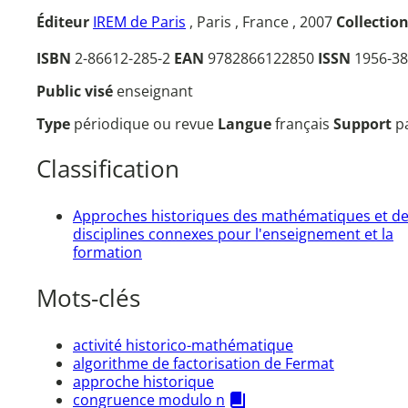
Éditeur
IREM de Paris
, Paris , France , 2007
Collectio
ISBN
2-86612-285-2
EAN
9782866122850
ISSN
1956-38
Public visé
enseignant
Type
périodique ou revue
Langue
français
Support
p
Classification
Approches historiques des mathématiques et d
disciplines connexes pour l'enseignement et la
formation
Mots-clés
activité historico-mathématique
algorithme de factorisation de Fermat
approche historique
congruence modulo n