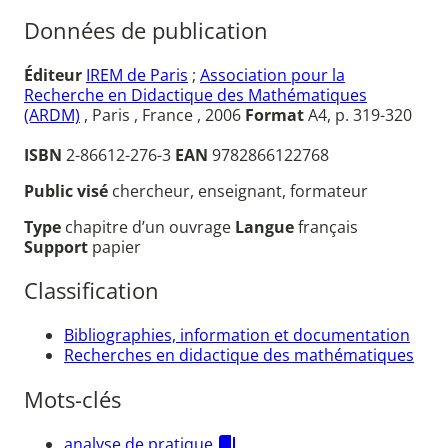
Données de publication
Éditeur
IREM de Paris
;
Association pour la
Recherche en Didactique des Mathématiques
(ARDM)
, Paris , France , 2006
Format
A4, p. 319-320
ISBN
2-86612-276-3
EAN
9782866122768
Public visé
chercheur, enseignant, formateur
Type
chapitre d’un ouvrage
Langue
français
Support
papier
Classification
Bibliographies, information et documentation
Recherches en didactique des mathématiques
Mots-clés
analyse de pratique