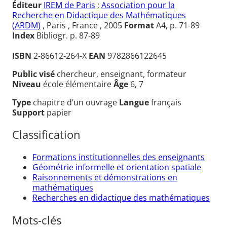
Éditeur
IREM de Paris
;
Association pour la
Recherche en Didactique des Mathématiques
(ARDM)
, Paris , France , 2005
Format
A4, p. 71-89
Index
Bibliogr. p. 87-89
ISBN
2-86612-264-X
EAN
9782866122645
Public visé
chercheur, enseignant, formateur
Niveau
école élémentaire
Âge
6, 7
Type
chapitre d’un ouvrage
Langue
français
Support
papier
Classification
Formations institutionnelles des enseignants
Géométrie informelle et orientation spatiale
Raisonnements et démonstrations en
mathématiques
Recherches en didactique des mathématiques
Mots-clés