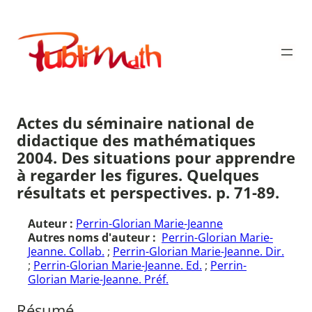
Aller
au
Publimath
contenu
Actes du séminaire national de
didactique des mathématiques
2004. Des situations pour apprendre
à regarder les figures. Quelques
résultats et perspectives. p. 71-89.
Auteur :
Perrin-Glorian Marie-Jeanne
Autres noms d'auteur :
Perrin-Glorian Marie-
Jeanne. Collab.
;
Perrin-Glorian Marie-Jeanne. Dir.
;
Perrin-Glorian Marie-Jeanne. Ed.
;
Perrin-
Glorian Marie-Jeanne. Préf.
Résumé