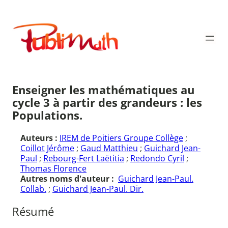
Aller
au
Publimath
contenu
Enseigner les mathématiques au
cycle 3 à partir des grandeurs : les
Populations.
Auteurs :
IREM de Poitiers Groupe Collège
;
Coillot Jérôme
;
Gaud Matthieu
;
Guichard Jean-
Paul
;
Rebourg-Fert Laëtitia
;
Redondo Cyril
;
Thomas Florence
Autres noms d'auteur :
Guichard Jean-Paul.
Collab.
;
Guichard Jean-Paul. Dir.
Résumé