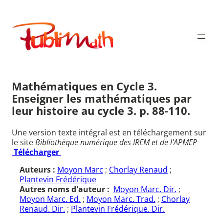
Aller
au
Publimath
contenu
Mathématiques en Cycle 3.
Enseigner les mathématiques par
leur histoire au cycle 3. p. 88-110.
Une version texte intégral est en téléchargement sur
le site
Bibliothèque numérique des IREM et de l'APMEP
Télécharger
Auteurs :
Moyon Marc
;
Chorlay Renaud
;
Plantevin Frédérique
Autres noms d'auteur :
Moyon Marc. Dir.
;
Moyon Marc. Ed.
;
Moyon Marc. Trad.
;
Chorlay
Renaud. Dir.
;
Plantevin Frédérique. Dir.