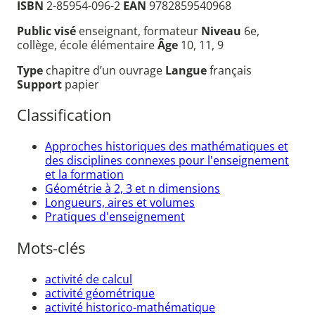
ISBN
2-85954-096-2
EAN
9782859540968
Public visé
enseignant, formateur
Niveau
6e,
collège, école élémentaire
Âge
10, 11, 9
Type
chapitre d’un ouvrage
Langue
français
Support
papier
Classification
Approches historiques des mathématiques et
des disciplines connexes pour l'enseignement
et la formation
Géométrie à 2, 3 et n dimensions
Longueurs, aires et volumes
Pratiques d'enseignement
Mots-clés
activité de calcul
activité géométrique
activité historico-mathématique