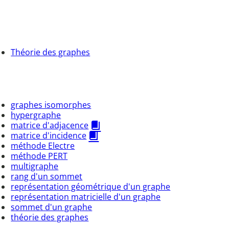
Théorie des graphes
graphes isomorphes
hypergraphe
matrice d'adjacence
matrice d'incidence
méthode Electre
méthode PERT
multigraphe
rang d'un sommet
représentation géométrique d'un graphe
représentation matricielle d'un graphe
sommet d'un graphe
théorie des graphes