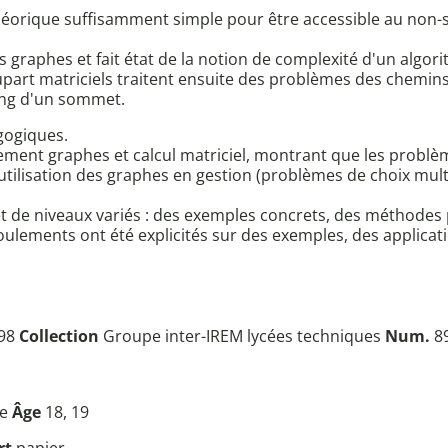
orique suffisamment simple pour être accessible au non-sp
 graphes et fait état de la notion de complexité d'un algor
upart matriciels traitent ensuite des problèmes des chemins 
ang d'un sommet.
gogiques.
ement graphes et calcul matriciel, montrant que les problèm
utilisation des graphes en gestion (problèmes de choix mul
et de niveaux variés : des exemples concrets, des méthodes 
oulements ont été explicités sur des exemples, des applicat
998
Collection
Groupe inter-IREM lycées techniques
Num.
8
le
Âge
18, 19