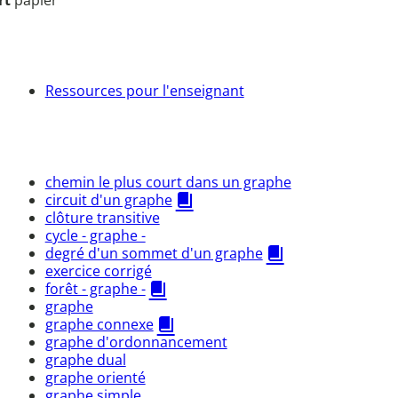
rt
papier
Ressources pour l'enseignant
chemin le plus court dans un graphe
circuit d'un graphe
clôture transitive
cycle - graphe -
degré d'un sommet d'un graphe
exercice corrigé
forêt - graphe -
graphe
graphe connexe
graphe d'ordonnancement
graphe dual
graphe orienté
graphe simple