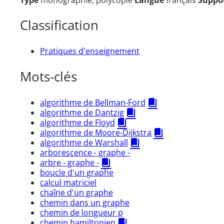
Type
monographie, polycopié
Langue
français
Suppo
Classification
Pratiques d'enseignement
Mots-clés
algorithme de Bellman-Ford
algorithme de Dantzig
algorithme de Floyd
algorithme de Moore-Dijkstra
algorithme de Warshall
arborescence - graphe -
arbre - graphe -
boucle d'un graphe
calcul matriciel
chaîne d'un graphe
chemin dans un graphe
chemin de longueur p
chemin hamiltonien