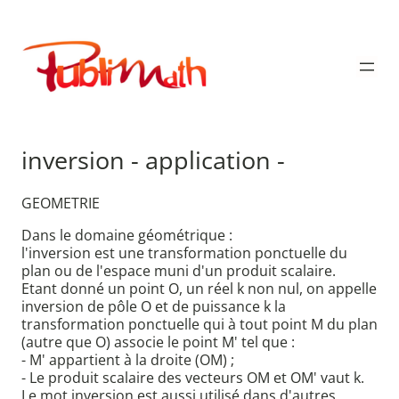
Aller
au
Publimath
contenu
inversion - application -
GEOMETRIE
Dans le domaine géométrique :
l'inversion est une transformation ponctuelle du
plan ou de l'espace muni d'un produit scalaire.
Etant donné un point O, un réel k non nul, on appelle
inversion de pôle O et de puissance k la
transformation ponctuelle qui à tout point M du plan
(autre que O) associe le point M' tel que :
- M' appartient à la droite (OM) ;
- Le produit scalaire des vecteurs OM et OM' vaut k.
Le mot inversion est aussi utilisé dans d'autres