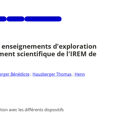
urs
Glossaire
Recherche avancée
rs enseignements d'exploration
ment scientifique de l'IREM de
rger Bénédicte
;
Hausberger Thomas
;
Henn
ion avec les différents dispositifs