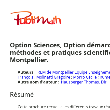
Aller
au
Publimath
contenu
Option Sciences, Option démarc
méthodes et pratiques scientif
Montpellier.
Auteurs :
IREM de Montpellier Equipe Enseigneme
François
;
Molinatti Grégoire
;
Morro Cécile
;
Rume
Autre nom d'auteur :
Hausberger Thomas. Dir.
Résumé
Cette brochure recueille les différents travaux réa