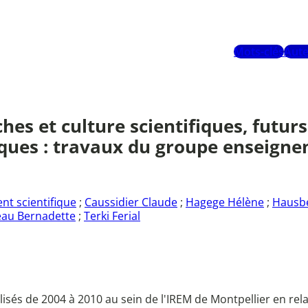
Mots-clés
Aute
hes et culture scientifiques, futu
iques : travaux du groupe enseigne
nt scientifique
;
Caussidier Claude
;
Hagege Hélène
;
Hausbe
au Bernadette
;
Terki Ferial
lisés de 2004 à 2010 au sein de l'IREM de Montpellier en relat