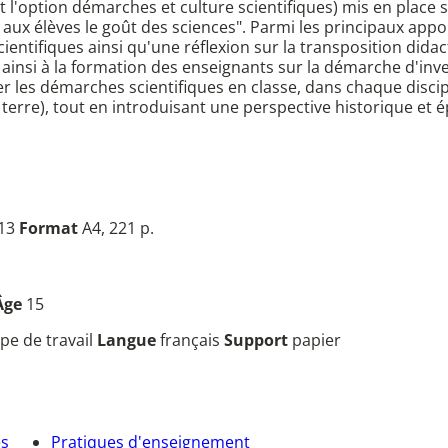
et l'option démarches et culture scientifiques) mis en place
 aux élèves le goût des sciences". Parmi les principaux ap
entifiques ainsi qu'une réflexion sur la transposition dida
nsi à la formation des enseignants sur la démarche d'invest
r les démarches scientifiques en classe, dans chaque disci
a terre), tout en introduisant une perspective historique et
013
Format
A4, 221 p.
Âge
15
pe de travail
Langue
français
Support
papier
es
Pratiques d'enseignement