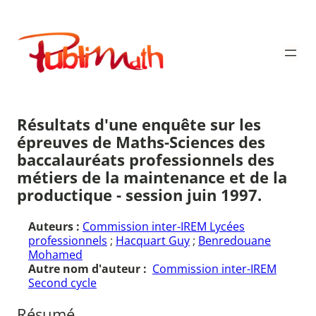
Aller
au
Publimath
contenu
Résultats d'une enquête sur les
épreuves de Maths-Sciences des
baccalauréats professionnels des
métiers de la maintenance et de la
productique - session juin 1997.
Auteurs :
Commission inter-IREM Lycées
professionnels
;
Hacquart Guy
;
Benredouane
Mohamed
Autre nom d'auteur :
Commission inter-IREM
Second cycle
Résumé