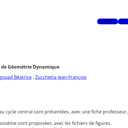
Mots-clés
Aute
el de Géométrie Dynamique
goupil Béatrice
;
Zucchetta Jean-François
cycle central sont présentées, avec une fiche professeur, un
oisième sont proposées, avec les fichiers de figures.