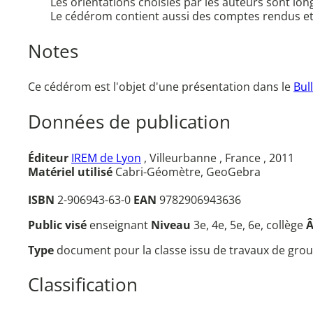
Les orientations choisies par les auteurs sont l
Le cédérom contient aussi des comptes rendus et 
Notes
Ce cédérom est l'objet d'une présentation dans le
Bul
Données de publication
Éditeur
IREM de Lyon
, Villeurbanne , France , 2011
Matériel utilisé
Cabri-Géomètre, GeoGebra
ISBN
2-906943-63-0
EAN
9782906943636
Public visé
enseignant
Niveau
3e, 4e, 5e, 6e, collège
Type
document pour la classe issu de travaux de grou
Classification