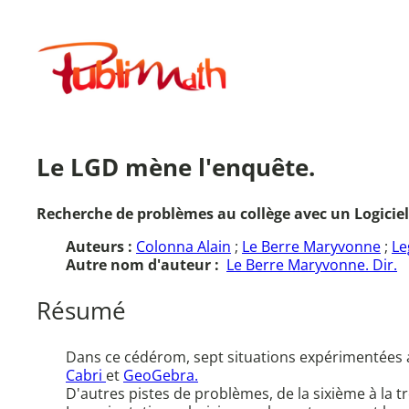
Aller
au
Publimath
contenu
Le LGD mène l'enquête.
Recherche de problèmes au collège avec un Logici
Auteurs :
Colonna Alain
;
Le Berre Maryvonne
;
Le
Autre nom d'auteur :
Le Berre Maryvonne. Dir.
Résumé
Dans ce cédérom, sept situations expérimentées au 
Cabri
et
GeoGebra.
D'autres pistes de problèmes, de la sixième à la tr