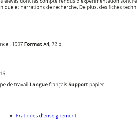
les élèves dont les compte rendus d'expérimentation sont rép
aphique et narrations de recherche. De plus, des fiches techn
ance , 1997
Format
A4, 72 p.
 16
pe de travail
Langue
français
Support
papier
Pratiques d'enseignement