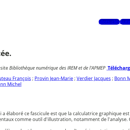
Mots-clés
Aute
cée.
 site
Bibliothèque numérique des IREM et de l'APMEP
Téléchar
uteau François
;
Provin Jean-Marie
;
Verdier Jacques
;
Bonn Mi
nn Michel
a élaboré ce fascicule est que la calculatrice graphique est
ntaux comme outil d'illustration, notamment de l'analyse. C