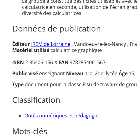
Le groupe a constitué des fiches utilisables avec 
calculatrice en seconde, utilisation de l'écran gr
diversité des calculatrices.
Données de publication
Éditeur
IREM de Lorraine
, Vandoeuvre-les-Nancy , Fr
Matériel utilisé
calculatrice graphique
ISBN
2-85406-156-X
EAN
9782854061567
Public visé
enseignant
Niveau
1re, 2de, lycée
Âge
15,
Type
document pour la classe issu de travaux de grou
Classification
Outils numériques et pédagogie
Mots-clés