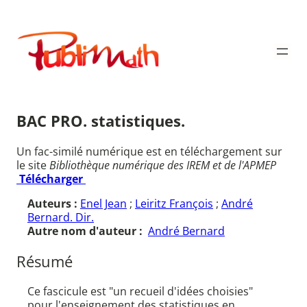
Aller
au
Publimath
contenu
BAC PRO. statistiques.
Un fac-similé numérique est en téléchargement sur
le site
Bibliothèque numérique des IREM et de l'APMEP
Télécharger
Auteurs :
Enel Jean
;
Leiritz François
;
André
Bernard. Dir.
Autre nom d'auteur :
André Bernard
Résumé
Ce fascicule est "un recueil d'idées choisies"
pour l'enseignement des statistiques en