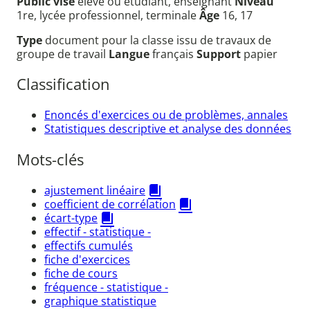
Public visé
élève ou étudiant, enseignant
Niveau
1re, lycée professionnel, terminale
Âge
16, 17
Type
document pour la classe issu de travaux de
groupe de travail
Langue
français
Support
papier
Classification
Enoncés d'exercices ou de problèmes, annales
Statistiques descriptive et analyse des données
Mots-clés
ajustement linéaire
coefficient de corrélation
écart-type
effectif - statistique -
effectifs cumulés
fiche d'exercices
fiche de cours
fréquence - statistique -
graphique statistique