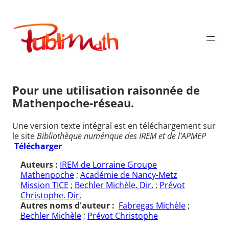
Aller
au
Publimath
contenu
Pour une utilisation raisonnée de
Mathenpoche-réseau.
Une version texte intégral est en téléchargement sur
le site
Bibliothèque numérique des IREM et de l'APMEP
Télécharger
Auteurs :
IREM de Lorraine Groupe
Mathenpoche
;
Académie de Nancy-Metz
Mission TICE
;
Bechler Michèle. Dir.
;
Prévot
Christophe. Dir.
Autres noms d'auteur :
Fabregas Michèle
;
Bechler Michèle
;
Prévot Christophe