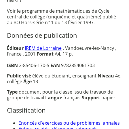
niveau.
Voir le programme de mathématiques de Cycle
central de collège (cinquième et quatrième) publié
au BO Hors-série n° 1 du 13 février 1997.
Données de publication
Éditeur
IREM de Lorraine
, Vandoeuvre-les-Nancy ,
France , 2001
Format
A4, 17 p.
ISBN
2-85406-170-5
EAN
9782854061703
Public visé
élève ou étudiant, enseignant
Niveau
4e,
collège
Âge
13
Type
document pour la classe issu de travaux de
groupe de travail
Langue
français
Support
papier
Classification
Enoncés d'exercices ou de problèmes, annales
Entiers relatifs, décimaux, rationnels