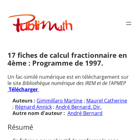
Aller
au
Publimath
contenu
17 fiches de calcul fractionnaire en
4ème : Programme de 1997.
Un fac-similé numérique est en téléchargement sur
le site
Bibliothèque numérique des IREM et de l'APMEP
Télécharger
Auteurs :
Gimmillaro Martine
;
Maurel Catherine
;
Régnard Annick
;
André Bernard. Dir.
Autre nom d'auteur :
André Bernard
Résumé