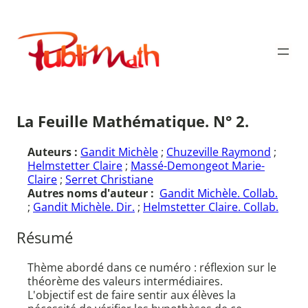
Aller
au
Publimath
contenu
La Feuille Mathématique. N° 2.
Auteurs :
Gandit Michèle
;
Chuzeville Raymond
;
Helmstetter Claire
;
Massé-Demongeot Marie-
Claire
;
Serret Christiane
Autres noms d'auteur :
Gandit Michèle. Collab.
;
Gandit Michèle. Dir.
;
Helmstetter Claire. Collab.
Résumé
Thème abordé dans ce numéro : réflexion sur le
théorème des valeurs intermédiaires.
L'objectif est de faire sentir aux élèves la