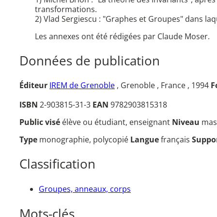
transformations.
2) Vlad Sergiescu : "Graphes et Groupes" dans la
Les annexes ont été rédigées par Claude Moser.
Données de publication
Éditeur
IREM de Grenoble
, Grenoble , France , 1994
F
ISBN
2-903815-31-3
EAN
9782903815318
Public visé
élève ou étudiant, enseignant
Niveau
mas
Type
monographie, polycopié
Langue
français
Suppo
Classification
Groupes, anneaux, corps
Mots-clés