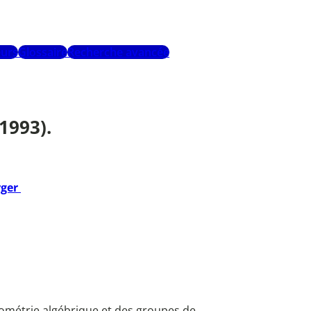
urs
Glossaire
Recherche avancée
1993).
rger
 géométrie algébrique et des groupes de