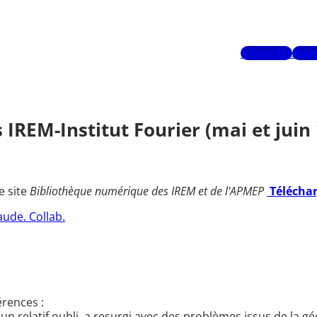
Mots-clés
Aute
REM-Institut Fourier (mai et juin 
e site
Bibliothèque numérique des IREM et de l'APMEP
Télécha
ude. Collab.
rences :
ès un relatif oubli, a resurgi avec des problèmes issus de la