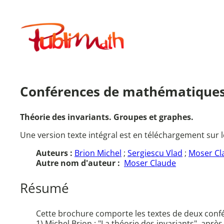
Aller
au
Publimath
contenu
Conférences de mathématiques I
Théorie des invariants. Groupes et graphes.
Une version texte intégral est en téléchargement sur l
Auteurs :
Brion Michel
;
Sergiescu Vlad
;
Moser Cla
Autre nom d'auteur :
Moser Claude
Résumé
Cette brochure comporte les textes de deux confé
1) Michel Brion : "La théorie des invariants", apr