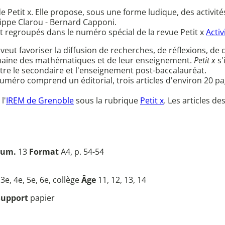
e Petit x. Elle propose, sous une forme ludique, des activité
ippe Clarou - Bernard Capponi.
t regroupés dans le numéro spécial de la revue Petit x
Acti
veut favoriser la diffusion de recherches, de réflexions, de
omaine des mathématiques et de leur enseignement.
Petit x
s'
t entre le secondaire et l'enseignement post-baccalauréat.
éro comprend un éditorial, trois articles d'environ 20 pages
l'
IREM de Grenoble
sous la rubrique
Petit x
. Les articles 
um.
13
Format
A4, p. 54-54
u
3e, 4e, 5e, 6e, collège
Âge
11, 12, 13, 14
Support
papier