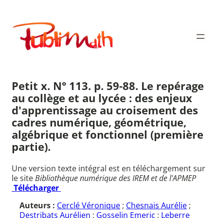
Aller
au
Publimath
contenu
Petit x. N° 113. p. 59-88. Le repérage
au collège et au lycée : des enjeux
d'apprentissage au croisement des
cadres numérique, géométrique,
algébrique et fonctionnel (première
partie).
Une version texte intégral est en téléchargement sur
le site
Bibliothèque numérique des IREM et de l'APMEP
Télécharger
Auteurs :
Cerclé Véronique
;
Chesnais Aurélie
;
Destribats Aurélien
;
Gosselin Emeric
;
Leberre