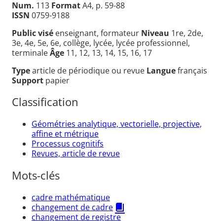
Num.
113
Format
A4, p. 59-88
ISSN
0759-9188
Public visé
enseignant, formateur
Niveau
1re, 2de,
3e, 4e, 5e, 6e, collège, lycée, lycée professionnel,
terminale
Âge
11, 12, 13, 14, 15, 16, 17
Type
article de périodique ou revue
Langue
français
Support
papier
Classification
Géométries analytique, vectorielle, projective,
affine et métrique
Processus cognitifs
Revues, article de revue
Mots-clés
cadre mathématique
changement de cadre
changement de registre