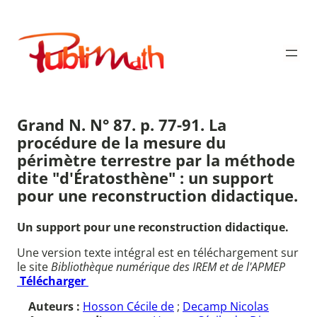
Aller
au
Publimath
contenu
Grand N. N° 87. p. 77-91. La
procédure de la mesure du
périmètre terrestre par la méthode
dite "d'Ératosthène" : un support
pour une reconstruction didactique.
Un support pour une reconstruction didactique.
Une version texte intégral est en téléchargement sur
le site
Bibliothèque numérique des IREM et de l'APMEP
Télécharger
Auteurs :
Hosson Cécile de
;
Decamp Nicolas