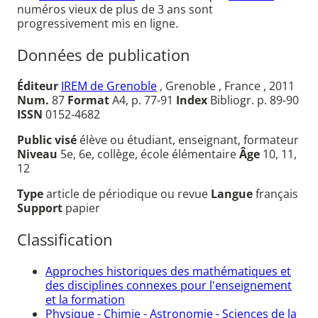
numéros vieux de plus de 3 ans sont
progressivement mis en ligne.
Données de publication
Éditeur
IREM de Grenoble
, Grenoble , France , 2011
Num.
87
Format
A4, p. 77-91
Index
Bibliogr. p. 89-90
ISSN
0152-4682
Public visé
élève ou étudiant, enseignant, formateur
Niveau
5e, 6e, collège, école élémentaire
Âge
10, 11,
12
Type
article de périodique ou revue
Langue
français
Support
papier
Classification
Approches historiques des mathématiques et
des disciplines connexes pour l'enseignement
et la formation
Physique - Chimie - Astronomie - Sciences de la