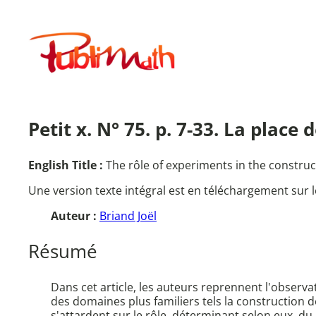
Aller
au
Publimath
contenu
Petit x. N° 75. p. 7-33. La plac
English Title :
The rôle of experiments in the constru
Une version texte intégral est en téléchargement sur l
Auteur :
Briand Joël
Résumé
Dans cet article, les auteurs reprennent l'observa
des domaines plus familiers tels la construction 
s'attardent sur le rôle, déterminant selon eux, du