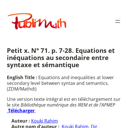
Aller
au
Publimath
contenu
Petit x. N° 71. p. 7-28. Equations et
inéquations au secondaire entre
syntaxe et sémantique
English Title :
Equations and inequalities at lower
secondary level between syntax and semantics.
(ZDM/Mathdi)
Une version texte intégral est en téléchargement sur
le site
Bibliothèque numérique des IREM et de l'APMEP
Télécharger
Auteur :
Kouki Rahim
Autre nom d'auteur :
Kouki Rahim. Dir.