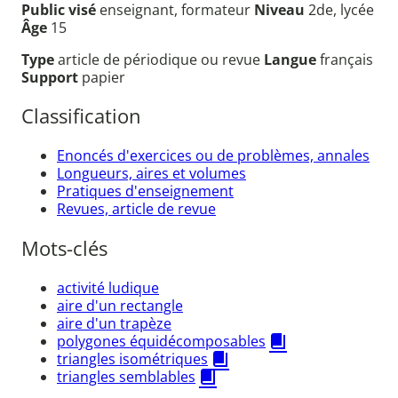
Public visé
enseignant, formateur
Niveau
2de, lycée
Âge
15
Type
article de périodique ou revue
Langue
français
Support
papier
Classification
Enoncés d'exercices ou de problèmes, annales
Longueurs, aires et volumes
Pratiques d'enseignement
Revues, article de revue
Mots-clés
activité ludique
aire d'un rectangle
aire d'un trapèze
polygones équidécomposables
triangles isométriques
triangles semblables